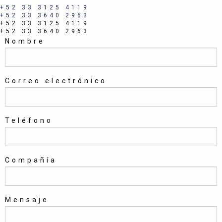
+52 33 3125 4119
+52 33 3640 2963
+52 33 3125 4119
+52 33 3640 2963
Nombre
Correo electrónico
Teléfono
Compañía
Mensaje