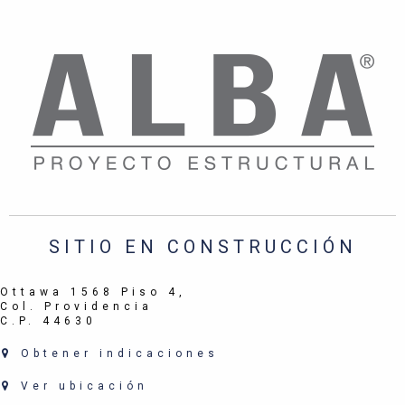
SITIO EN CONSTRUCCIÓN
Ottawa 1568 Piso 4,
Col. Providencia
C.P. 44630
Obtener indicaciones
Ver ubicación