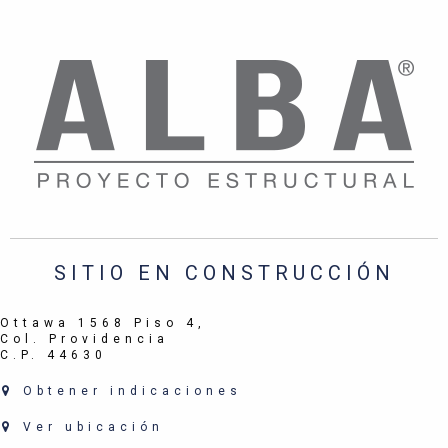
SITIO EN CONSTRUCCIÓN
Ottawa 1568 Piso 4,
Col. Providencia
C.P. 44630
Obtener indicaciones
Ver ubicación