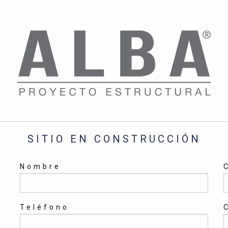
SITIO EN CONSTRUCCIÓN
Nombre
Teléfono