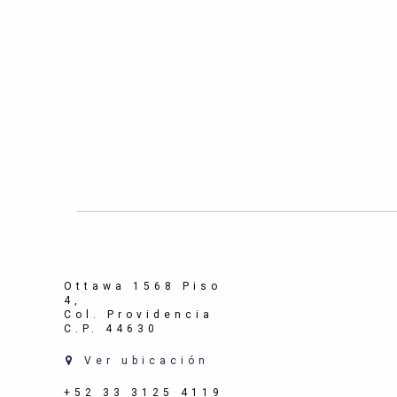
Ottawa 1568 Piso
4,
Col. Providencia
C.P. 44630
Ver ubicación
+52 33 3125 4119