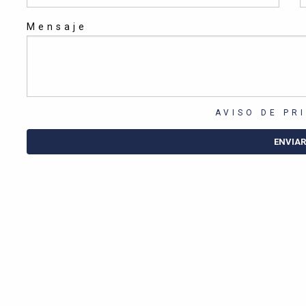
Mensaje
AVISO DE PR
ENVIAR